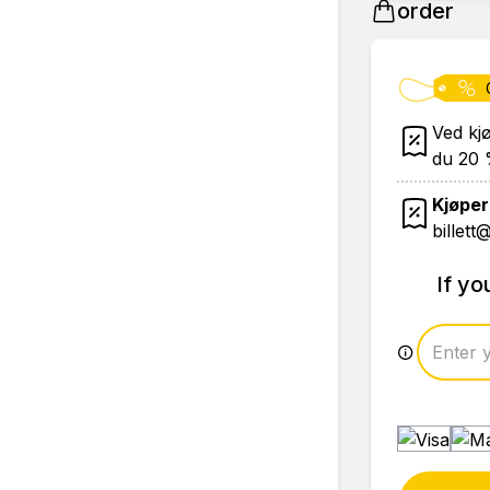
order
Ved kjø
du 20 
Kjøper
billett
If y