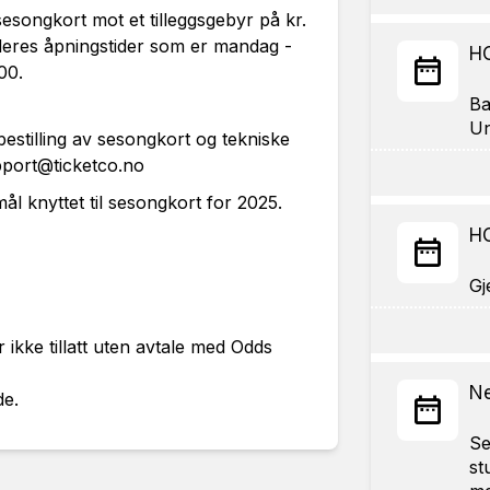
 sesongkort mot et tilleggsgebyr på kr.
 deres åpningstider som er mandag -
HC
.00.
Ba
estilling av sesongkort og tekniske
port@ticketco.no
 knyttet til sesongkort for 2025.
H
r ikke tillatt uten avtale med Odds
Ne
de.
Se
st