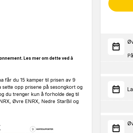
Øv
abonnement.
Les mer om dette ved å
 får du 15 kamper til prisen av 9
å sette opp prisene på sesongkort og
La
g du trenger kun å forholde deg til
 ENRX, Øvre ENRX, Nedre StarBil og
Øv