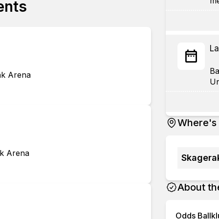
ents
La
Ba
ak Arena
Where's 
ak Arena
Skagera
About th
Odds Ballk