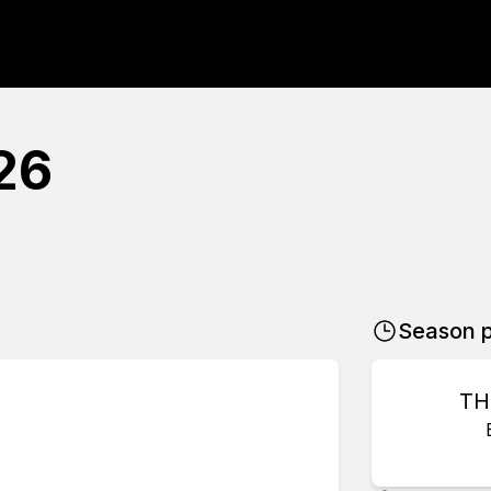
26
Season p
TH