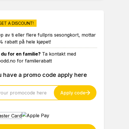
GET A DISCOUNT!
p av ti eller flere fullpris sesongkort, mottar
% rabatt på hele kjøpet!
 du for en familie?
Ta kontakt med
@odd.no for familierabatt
ou have a promo code apply here
Apply code