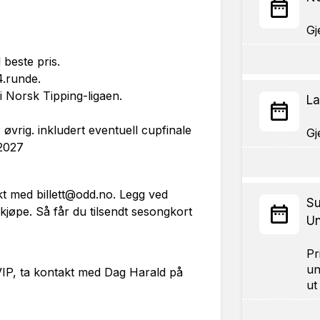
 beste pris.
4.runde.
i Norsk Tipping-ligaen.
La
 øvrig. inkludert eventuell cupfinale
 2027
akt med
billett@odd.no
. Legg ved
Su
kjøpe. Så får du tilsendt sesongkort
U
Pr
un
IP, ta kontakt med Dag Harald på