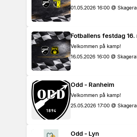
01.05.2026 16:00 @ Skager
Fotballens festdag 16.
Velkommen på kamp!
16.05.2026 16:00 @ Skager
Odd - Ranheim
Velkommen på kamp!
25.05.2026 17:00 @ Skager
Odd - Lyn