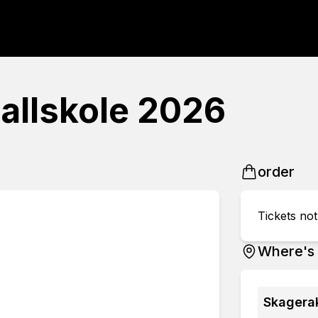
allskole 2026
order
Tickets no
Where's 
Skagera