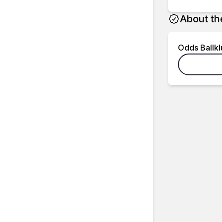
About th
Odds Ballk