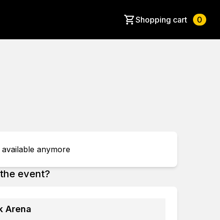
Shopping cart
0
t available anymore
the event?
k Arena