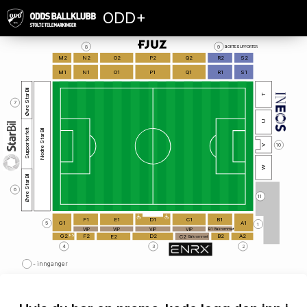
ODD+
8
9
BORTESUPPORTER
M2
N2
O2
P2
Q2
R2
S2
M1
N1
O1
P1
Q1
R1
S1
Øvre StarBil
T
7
U
Supporterfelt
Nedre StarBil
10
V
W
Øvre StarBil
6
1
1
F1
E1
D1
C1
B1
G1
A1
5
1
VIP
VIP
VIP
VIP
B1
Bakrommet
FS
G2
F2
D2
B2
A2
C2
E2
Bakrommet
4
3
2
- innganger