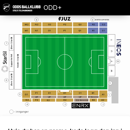
ODD+
8
9
BORTESUPPORTER
M2
N2
O2
P2
Q2
R2
S2
M1
N1
O1
P1
Q1
R1
S1
Øvre StarBil
T
7
U
Supporterfelt
Nedre StarBil
10
V
W
Øvre StarBil
6
1
1
F1
E1
D1
C1
B1
G1
A1
5
1
VIP
VIP
VIP
VIP
B1
Bakrommet
FS
G2
F2
D2
B2
A2
C2
E2
Bakrommet
4
3
2
- innganger