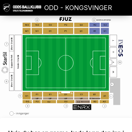
ODD - KONGSVINGER
8
9
BORTESUPPORTER
M2
N2
O2
P2
Q2
R2
S2
M1
N1
O1
P1
Q1
R1
S1
Øvre StarBil
T
7
U
Supporterfelt
Nedre StarBil
10
V
W
Øvre StarBil
6
1
1
F1
E1
D1
C1
B1
G1
A1
5
1
VIP
VIP
VIP
VIP
B1
Bakrommet
FS
G2
F2
D2
B2
A2
C2
E2
Bakrommet
4
3
2
- innganger