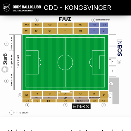
ODD - KONGSVINGER
8
9
BORTESUPPORTER
M2
N2
O2
P2
Q2
R2
S2
M1
N1
O1
P1
Q1
R1
S1
Øvre StarBil
T
7
U
Supporterfelt
Nedre StarBil
10
V
W
Øvre StarBil
6
1
1
F1
E1
D1
C1
B1
G1
A1
5
1
VIP
VIP
VIP
VIP
B1
Bakrommet
FS
G2
F2
D2
B2
A2
C2
E2
Bakrommet
4
3
2
- innganger