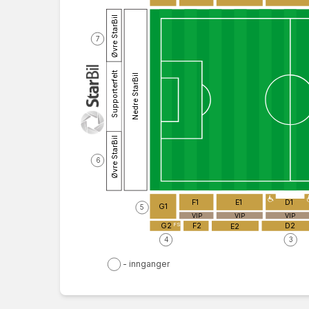
Øvre StarBil
7
Supporterfelt
Nedre StarBil
Øvre StarBil
6
F1
E1
D1
G1
5
VIP
VIP
VIP
FS
G2
F2
D2
E2
4
3
- innganger