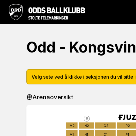
Odd - Kongsvi
Velg sete ved å klikke i seksjonen du vil sitte i
Arenaoversikt
8
M2
N2
O2
P2
M1
N1
O1
P1