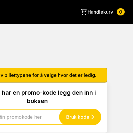
Handlekurv
0
av billettypene for å velge hvor det er ledig.
 har en promo-kode legg den inn i
boksen
Bruk kode