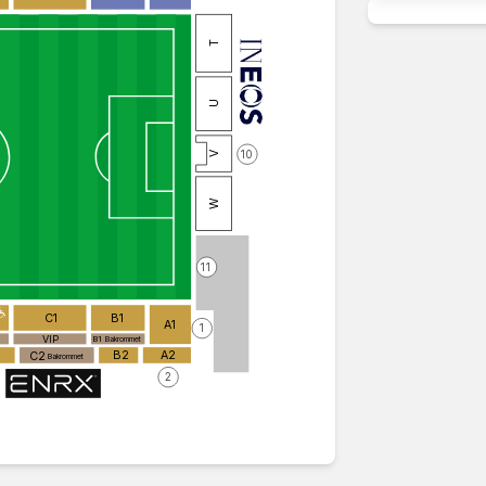
T
U
10
V
W
1
1
C1
B1
A1
1
VIP
B1
Bakrommet
B2
A2
C2
Bakrommet
2