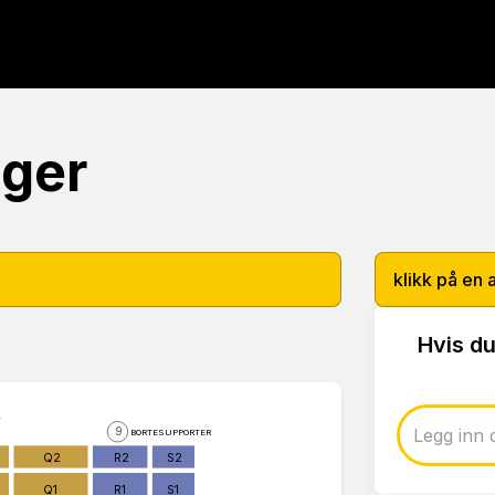
nger
klikk på en 
Hvis du
9
BORTESUPPORTER
Q2
R2
S2
Q1
R1
S1