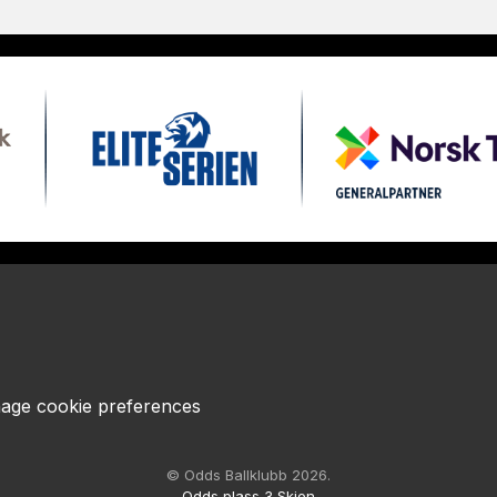
age cookie preferences
© Odds Ballklubb 2026.
Odds plass 3 Skien